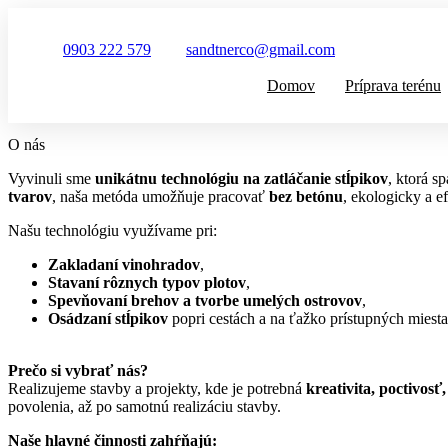
0903 222 579
sandtnerco@gmail.com
Domov
Príprava terénu
O nás
Vyvinuli sme
unikátnu technológiu na zatláčanie stĺpikov
, ktorá s
tvarov
, naša metóda umožňuje pracovať
bez betónu
, ekologicky a e
Našu technológiu využívame pri:
Zakladaní vinohradov
,
Stavaní rôznych typov plotov
,
Spevňovaní brehov a tvorbe umelých ostrovov
,
Osádzaní stĺpikov
popri cestách a na ťažko prístupných miesta
Prečo si vybrať nás?
Realizujeme stavby a projekty, kde je potrebná
kreativita, poctivos
povolenia, až po samotnú realizáciu stavby.
Naše hlavné činnosti zahŕňajú: