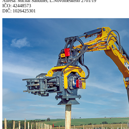
Adresa: Michal Sandtner, L.Novomeského 2701/19
IČO: 42448573
DIČ: 1026425301