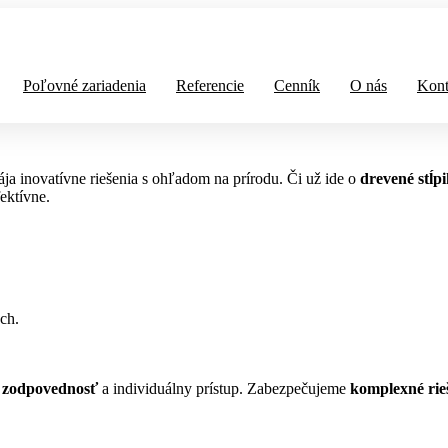
Poľovné zariadenia
Referencie
Cenník
O nás
Kont
pája inovatívne riešenia s ohľadom na prírodu. Či už ide o
drevené stĺp
fektívne.
ch.
ť, zodpovednosť
a individuálny prístup. Zabezpečujeme
komplexné rie