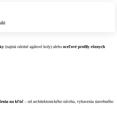
akt
iky
(najmä odolné agátové koly) alebo
oceľové profily rôznych
šenia na kľúč
– od architektonického návrhu, vybavenia stavebného