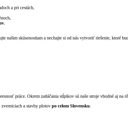
doch a pri cestách,
rénoch,
ov
.
te našim skúsenostiam a nechajte si od nás vytvoriť riešenie, ktoré bud
 presnosť práce. Okrem zatláčania stĺpikov sú naše stroje vhodné aj n
, zverniciach a stavby plotov
po celom Slovensku
.