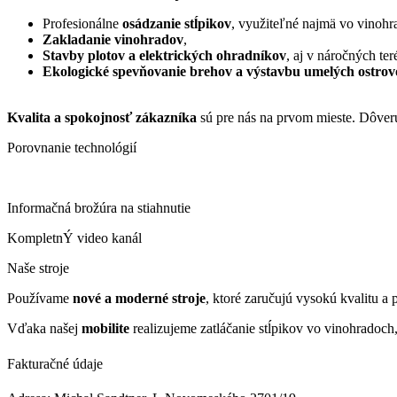
Profesionálne
osádzanie stĺpikov
, využiteľné najmä vo vinohra
Zakladanie vinohradov
,
Stavby plotov a elektrických ohradníkov
, aj v náročných te
Ekologické spevňovanie brehov a výstavbu umelých ostrov
Kvalita a spokojnosť zákazníka
sú pre nás na prvom mieste. Dôveruj
Porovnanie technológií
Informačná brožúra na stiahnutie
KompletnÝ video kanál
Naše stroje
Používame
nové a moderné stroje
, ktoré zaručujú vysokú kvalitu a
Vďaka našej
mobilite
realizujeme zatláčanie stĺpikov vo vinohradoch
Fakturačné údaje