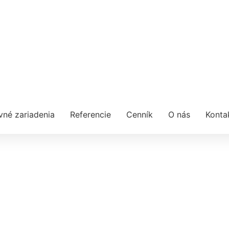
vné zariadenia
Referencie
Cenník
O nás
Konta