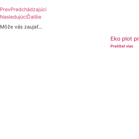
Prev
Predchádzajúci
Nasledujúci
Ďalšie
Môže vás zaujať...
Eko plot p
Prečítať viac