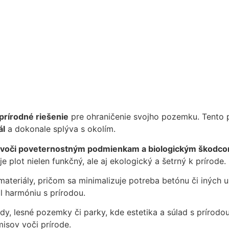
prírodné riešenie
pre ohraničenie svojho pozemku. Tento 
ál
a dokonale splýva s okolím.
 voči poveternostným podmienkam a biologickým škodc
e plot nielen funkčný, ale aj ekologický a šetrný k prírode.
 materiály, pričom sa minimalizuje potreba betónu či iných 
l harmóniu s prírodou.
y, lesné pozemky či parky, kde estetika a súlad s prírodou
misov voči prírode.