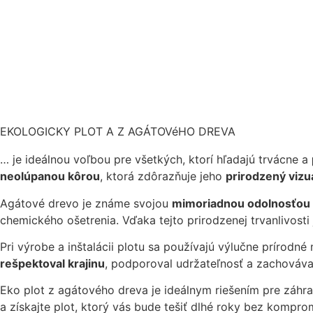
EKOLOGICKY PLOT A Z AGÁTOVéHO DREVA
… je ideálnou voľbou pre všetkých, ktorí hľadajú trvácne a
neolúpanou kôrou
, ktorá zdôrazňuje jeho
prirodzený vizu
Agátové drevo je známe svojou
mimoriadnou odolnosťou
chemického ošetrenia. Vďaka tejto prirodzenej trvanlivosti j
Pri výrobe a inštalácii plotu sa používajú výlučne prírodné
rešpektoval krajinu
, podporoval udržateľnosť a zachováva
Eko plot z agátového dreva je ideálnym riešením pre záhrad
a získajte plot, ktorý vás bude tešiť dlhé roky bez kompro